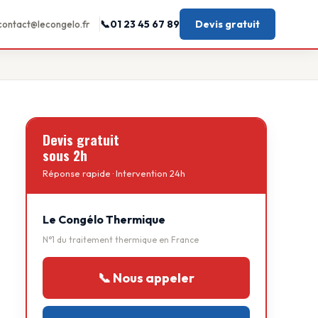
01 23 45 67 89
Devis gratuit
contact@lecongelo.fr
Devis gratuit
sous 2h
Réponse rapide · Intervention 24h
Le Congélo Thermique
N°1 du traitement thermique en France
📞 Nous appeler