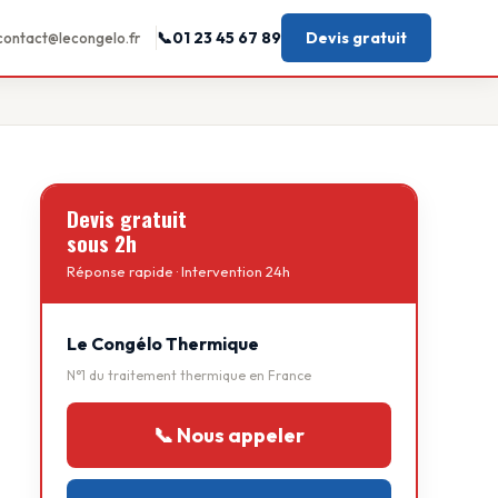
01 23 45 67 89
Devis gratuit
contact@lecongelo.fr
Devis gratuit
sous 2h
Réponse rapide · Intervention 24h
Le Congélo Thermique
N°1 du traitement thermique en France
📞 Nous appeler