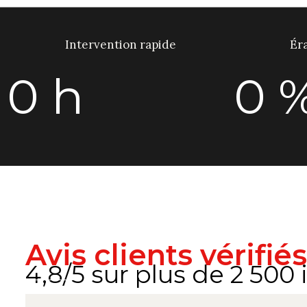
Intervention rapide
Éra
0
h
0
Avis clients vérifiés
4,8/5 sur plus de 2 500