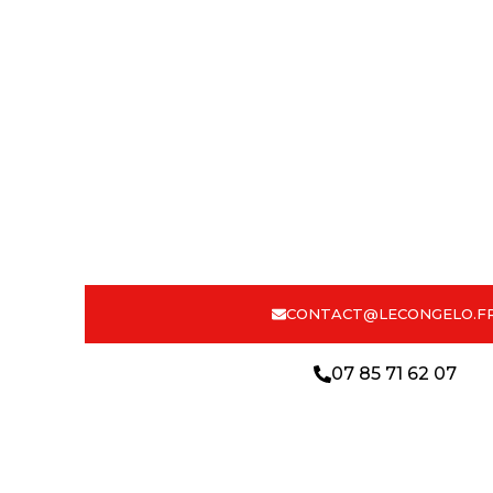
Votre spécialiste
thermique dans 
Corse (2B)
Installé au cœur du département, votre franchisé
rapidement pour éliminer définitivement les puna
une technologie 100% thermique, sans produits 
résultat garanti. Une prise en charge locale, exp
CONTACT@LECONGELO.F
07 85 71 62 07