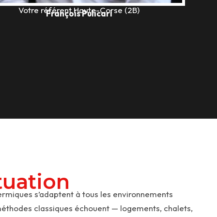
Votre référent Haute-Corse (2B)
François Pulicari
tuation
thermiques s’adaptent à tous les environnements
s méthodes classiques échouent — logements, chalets,