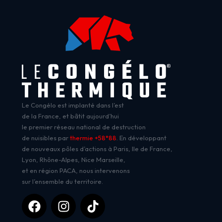
Le Congélo est implanté dans l’est
de la France, et bâtit aujourd’hui
le premier réseau national de destruction
de nuisibles par
thermie +58°88
. En développant
de nouveaux pôles d’actions à Paris, Ile de France,
Lyon, Rhône-Alpes, Nice Marseille,
et en région PACA, nous intervenons
sur l’ensemble du territoire.