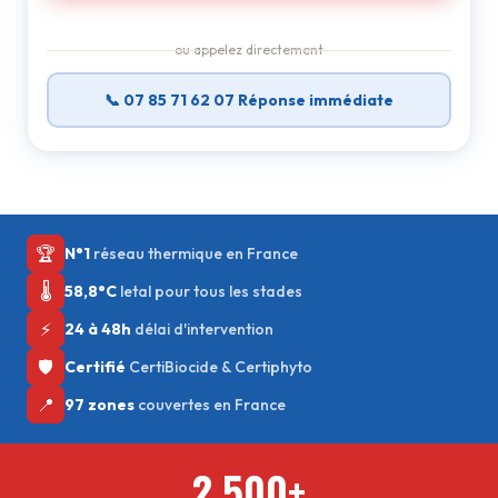
ou appelez directement
📞 07 85 71 62 07 Réponse immédiate
🏆
N°1
réseau thermique en France
🌡️
58,8°C
letal pour tous les stades
⚡
24 à 48h
délai d'intervention
🛡️
Certifié
CertiBiocide & Certiphyto
📍
97 zones
couvertes en France
2 500+