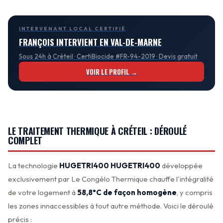
INTERVENANT LOCAL CERTIFIÉ
FRANÇOIS INTERVIENT EN VAL-DE-MARNE
Sous 24h à Créteil · CertiBiocide #FR-94-2019 · Devis gratuit
VOIR LE PROFIL →
LE TRAITEMENT THERMIQUE À CRÉTEIL : DÉROULÉ
COMPLET
La technologie
HUGETRI400 HUGETRI400
développée
exclusivement par Le Congélo Thermique chauffe l'intégralité
de votre logement à
58,8°C de façon homogène
, y compris
les zones innaccessibles à tout autre méthode. Voici le déroulé
précis :