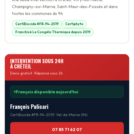
Champigny-sur-Marne, Saint-Maur-des-Fossés et dans
toutes les communes du 94.
CertiBiocide #FR-94-2019
Certiphyto
Franchisé Le Congélo Thermique depuis 2019
INTERVENTION SOUS 24H
À CRÉTEIL
Devis gratuit · Réponse sous 2h
François disponible aujourd'hui
François Pulicari
CertiBiocide #FR-94-2019 · Val-de-Marne (94)
07 85 71 62 07