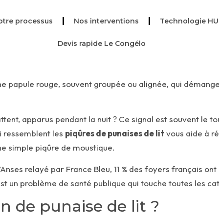
otre processus
Nos interventions
Technologie H
Devis rapide Le Congélo
ne papule rouge, souvent groupée ou alignée, qui démange.
tent, apparus pendant la nuit ? Ce signal est souvent le to
i ressemblent les
piqûres de punaises de lit
vous aide à ré
’une simple piqûre de moustique.
l’Anses relayé par
France Bleu
, 11 % des foyers français ont
’est un problème de santé publique qui touche toutes les cat
 de punaise de lit ?