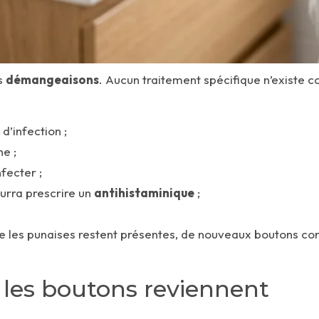
es
démangeaisons
. Aucun traitement spécifique n’existe 
d’infection ;
e ;
fecter ;
ourra prescrire un
antihistaminique
;
 les punaises restent présentes, de nouveaux boutons conti
i les boutons reviennent