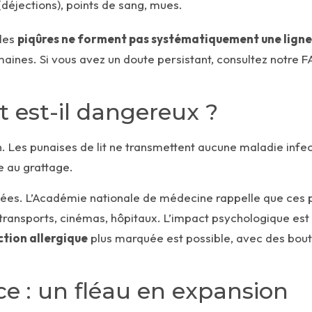
 (déjections), points de sang, mues.
 les
piqûres ne forment pas systématiquement une ligne
maines. Si vous avez un doute persistant, consultez notre
FA
t est-il dangereux ?
n. Les punaises de lit ne transmettent aucune maladie inf
ée au grattage.
es. L’
Académie nationale de médecine
rappelle que ces pa
 transports, cinémas, hôpitaux. L’impact psychologique est 
ction allergique
plus marquée est possible, avec des bout
ce : un fléau en expansion