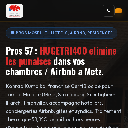
📞
🏨 PROS MOSELLE - HOTELS, AIRBNB, RESIDENCES
Pros 57 :
HUGETRI400 elimine
les punaises
dans vos
chambres / Airbnb a Metz.
Konrad Kumolka, franchise CertiBiocide pour
tout le Moselle (Metz, Strasbourg, Schiltigheim,
Illkirch, Thionville), accompagne hoteliers,
conciergeries Airbnb, gites et syndics. Traitement
thermique 58,8°C de nuit ou hors heures
d'ouverture. Aucun risque pour vos avis Booking