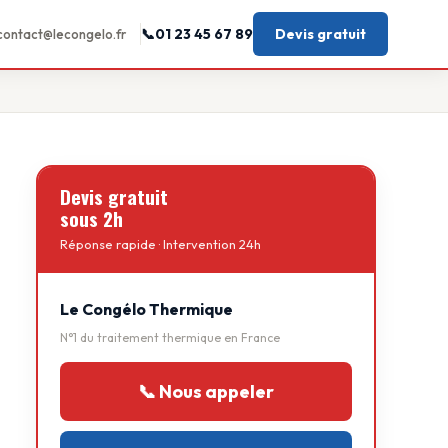
01 23 45 67 89
Devis gratuit
contact@lecongelo.fr
Devis gratuit
sous 2h
Réponse rapide · Intervention 24h
Le Congélo Thermique
N°1 du traitement thermique en France
📞 Nous appeler